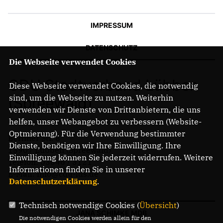
IMPRESSUM
DATENSCHUTZ
Die Webseite verwendet Cookies
CDU Stadtverband Lübben
Diese Webseite verwendet Cookies, die notwendig
sind, um die Webseite zu nutzen. Weiterhin
(Spreewald)
verwenden wir Dienste von Drittanbietern, die uns
helfen, unser Webangebot zu verbessern (Website-
Optmierung). Für die Verwendung bestimmter
Berliner Str. 8
Dienste, benötigen wir Ihre Einwilligung. Ihre
15907 Lübben (Spreewald)
Einwilligung können Sie jederzeit widerrufen. Weitere
Telefon: 03546 / 3121
Informationen finden Sie in unserer
E-Mail: info@cdu-lds.de
Datenschutzerklärung
.
Technisch notwendige Cookies (
Übersicht
)
JANA SCHIMKE MDB
Die notwendigen Cookies werden allein für den