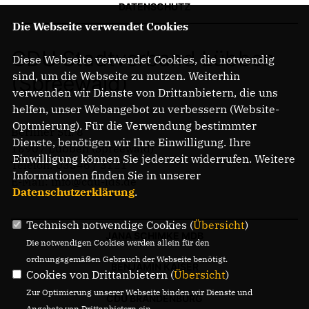
DATENSCHUTZ
Die Webseite verwendet Cookies
CDU Stadtverband Lübben
Diese Webseite verwendet Cookies, die notwendig
sind, um die Webseite zu nutzen. Weiterhin
(Spreewald)
verwenden wir Dienste von Drittanbietern, die uns
helfen, unser Webangebot zu verbessern (Website-
Optmierung). Für die Verwendung bestimmter
Berliner Str. 8
Dienste, benötigen wir Ihre Einwilligung. Ihre
15907 Lübben (Spreewald)
Einwilligung können Sie jederzeit widerrufen. Weitere
Telefon: 03546 / 3121
Informationen finden Sie in unserer
E-Mail: info@cdu-lds.de
Datenschutzerklärung
.
Technisch notwendige Cookies (
Übersicht
)
JANA SCHIMKE MDB
Die notwendigen Cookies werden allein für den
ordnungsgemäßen Gebrauch der Webseite benötigt.
BENJAMIN KAISER
Cookies von Drittanbietern (
Übersicht
)
Zur Optimierung unserer Webseite binden wir Dienste und
CDU BRANDENBURG
Angebote von Drittanbietern ein.