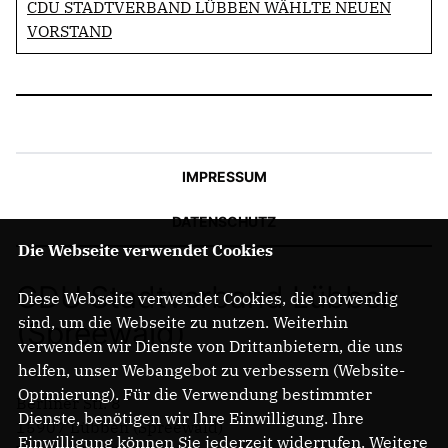
CDU STADTVERBAND LÜBBEN WÄHLTE NEUEN
VORSTAND
IMPRESSUM
DATENSCHUTZ
Die Webseite verwendet Cookies
CDU Stadtverband Lübben
Diese Webseite verwendet Cookies, die notwendig
sind, um die Webseite zu nutzen. Weiterhin
(Spreewald)
verwenden wir Dienste von Drittanbietern, die uns
helfen, unser Webangebot zu verbessern (Website-
Optmierung). Für die Verwendung bestimmter
Berliner Str. 8
Dienste, benötigen wir Ihre Einwilligung. Ihre
15907 Lübben (Spreewald)
Einwilligung können Sie jederzeit widerrufen. Weitere