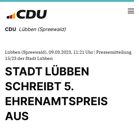
CDU
Lübben (Spreewald)
Lübben (Spreewald), 09.03.2023, 11:21 Uhr | Pressemitteilung
15/23 der Stadt Lübben
NEUIGKEITEN
STADT LÜBBEN
TERMINE
SCHREIBT 5.
UNSERE KANDIDATEN
EHRENAMTSPREIS
UNSERE SCHWERPUNKTE
AUS
FRAKTIONSMITGLIEDER