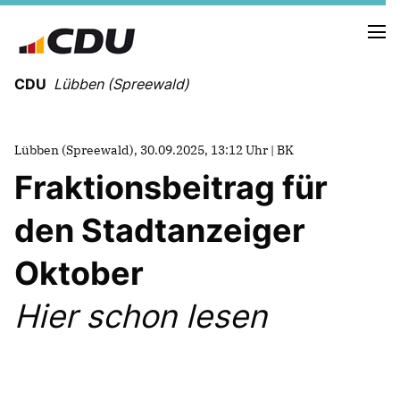
CDU
Lübben (Spreewald)
Lübben (Spreewald), 30.09.2025, 13:12 Uhr | BK
Fraktionsbeitrag für
NEUIGKEITEN
TERMINE
den Stadtanzeiger
Oktober
UNSERE KANDIDATEN
UNSERE SCHWERPUNKTE
Hier schon lesen
FRAKTIONSMITGLIEDER