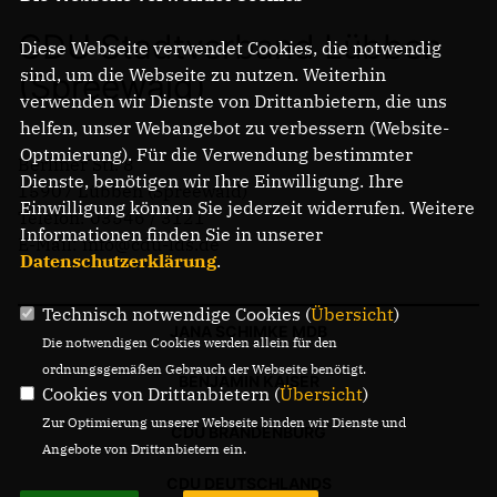
CDU Stadtverband Lübben
Diese Webseite verwendet Cookies, die notwendig
sind, um die Webseite zu nutzen. Weiterhin
(Spreewald)
verwenden wir Dienste von Drittanbietern, die uns
helfen, unser Webangebot zu verbessern (Website-
Optmierung). Für die Verwendung bestimmter
Berliner Str. 8
Dienste, benötigen wir Ihre Einwilligung. Ihre
15907 Lübben (Spreewald)
Einwilligung können Sie jederzeit widerrufen. Weitere
Telefon: 03546 / 3121
Informationen finden Sie in unserer
E-Mail: info@cdu-lds.de
Datenschutzerklärung
.
Technisch notwendige Cookies (
Übersicht
)
JANA SCHIMKE MDB
Die notwendigen Cookies werden allein für den
ordnungsgemäßen Gebrauch der Webseite benötigt.
BENJAMIN KAISER
Cookies von Drittanbietern (
Übersicht
)
Zur Optimierung unserer Webseite binden wir Dienste und
CDU BRANDENBURG
Angebote von Drittanbietern ein.
CDU DEUTSCHLANDS