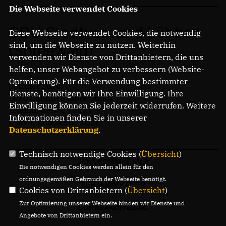
Die Webseite verwendet Cookies
CDU Stadtverband Lübben
Diese Webseite verwendet Cookies, die notwendig
sind, um die Webseite zu nutzen. Weiterhin
(Spreewald)
verwenden wir Dienste von Drittanbietern, die uns
helfen, unser Webangebot zu verbessern (Website-
Optmierung). Für die Verwendung bestimmter
Berliner Str. 8
Dienste, benötigen wir Ihre Einwilligung. Ihre
15907 Lübben (Spreewald)
Einwilligung können Sie jederzeit widerrufen. Weitere
Telefon: 03546 / 3121
Informationen finden Sie in unserer
E-Mail: info@cdu-lds.de
Datenschutzerklärung
.
Technisch notwendige Cookies (
Übersicht
)
JANA SCHIMKE MDB
Die notwendigen Cookies werden allein für den
ordnungsgemäßen Gebrauch der Webseite benötigt.
BENJAMIN KAISER
Cookies von Drittanbietern (
Übersicht
)
Zur Optimierung unserer Webseite binden wir Dienste und
CDU BRANDENBURG
Angebote von Drittanbietern ein.